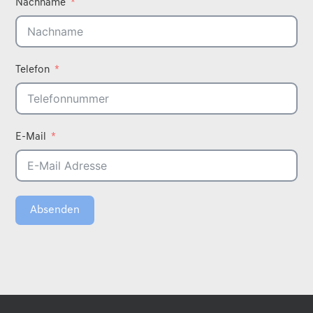
Nachname
Telefon
E-Mail
Absenden
A
l
t
e