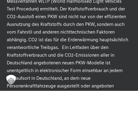
Messverfahren WLTP (World Harmonised Light Vehicles
Test Procedure) ermittelt. Der Kraftstoffverbrauch und der
CO2-Ausstoß eines PKW sind nicht nur von der effizienten
Ausnutzung des Kraftstoffs durch den PKW, sondern auch
vom Fahrstil und anderen nichttechnischen Faktoren
abhängig. CO2 ist das für die Erderwärmung hauptsächlich
verantwortliche Treibgas. Ein Leitfaden über den
Kraftstoffverbrauch und die CO2-Emissionen aller in
Deutschland angebotenen neuen PKW-Modelle ist
unentgeltlich in elektronischer Form einsehbar an jedem
Verkaufsort in Deutschland, an dem neue
Personenkraftfahrzeuge ausgestellt oder angeboten
werden. Der Leitfaden ist auch abrufbar unter der
Internetadresse:
https://www.dat.de/co2/
.
¹ Es werden nur die CO2-Emissionen angegeben, die durch
den Betrieb des PKW entstehen. CO2-Emissionen, die durch
die Produktion und Bereitstellung des PKW sowie des
Kraftstoffes bzw. der Energieträger entstehen oder