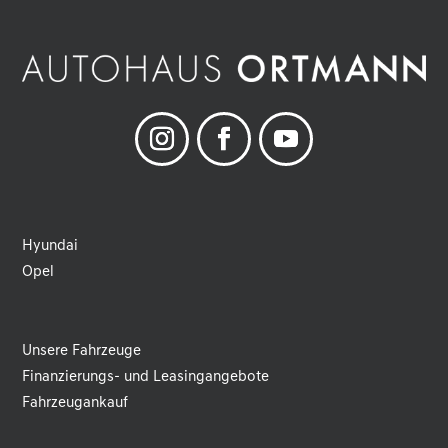
r
n
a
t
i
v
e
:
Hyundai
Opel
Unsere Fahrzeuge
Finanzierungs- und Leasingangebote
Fahrzeugankauf