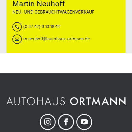
Martin Neuhoff
NEU- UND GEBRAUCHTWAGENVERKAUF
(0 27 42) 9 13 18-12

m.neuhoff@autohaus-ortmann.de
