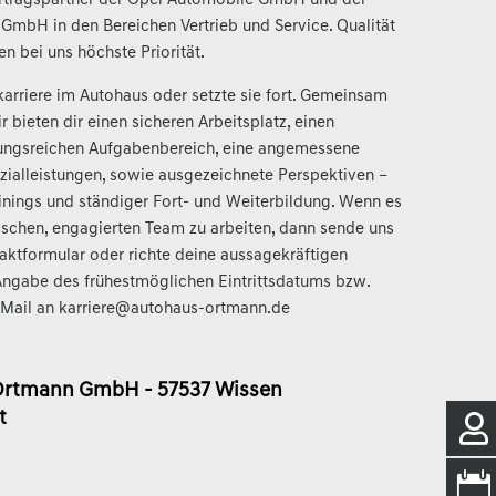
Vertragspartner der Opel Automobile GmbH und der
mbH in den Bereichen Vertrieb und Service. Qualität
n bei uns höchste Priorität.
karriere im Autohaus oder setzte sie fort. Gemeinsam
r bieten dir einen sicheren Arbeitsplatz, einen
ungsreichen Aufgabenbereich, eine angemessene
ozialleistungen, sowie ausgezeichnete Perspektiven –
ainings und ständiger Fort- und Weiterbildung. Wenn es
hischen, engagierten Team zu arbeiten, dann sende uns
aktformular oder richte deine aussagekräftigen
ngabe des frühestmöglichen Eintrittsdatums bzw.
-Mail an karriere@autohaus-ortmann.de
 Ortmann GmbH - 57537 Wissen
t

