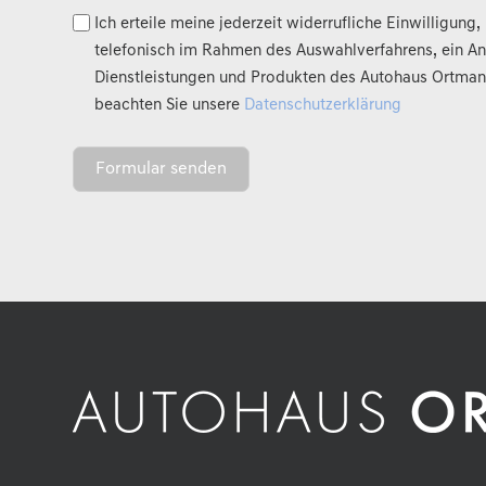
Ich erteile meine jederzeit widerrufliche Einwilligung
telefonisch im Rahmen des Auswahlverfahrens, ein A
Dienstleistungen und Produkten des Autohaus Ortmann 
beachten Sie unsere
Datenschutzerklärung
Formular senden
A
l
t
e
r
n
a
t
i
v